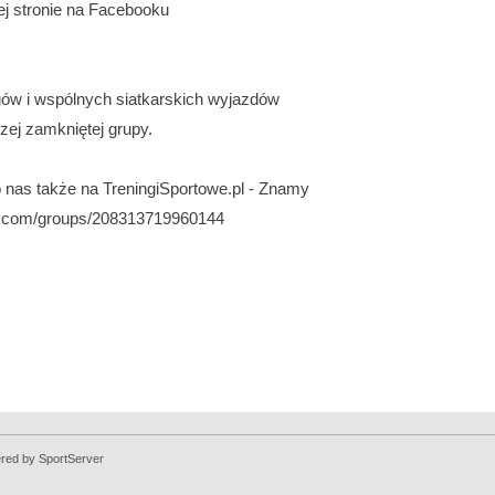
ej stronie na Facebooku
ingów i wspólnych siatkarskich wyjazdów
zej zamkniętej grupy.
o nas także na TreningiSportowe.pl - Znamy
ook.com/groups/208313719960144
ered by
SportServer