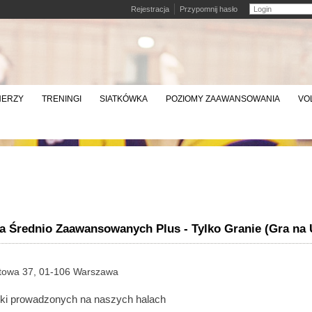
Rejestracja
Przypomnij hasło
NERZY
TRENINGI
SIATKÓWKA
POZIOMY ZAAWANSOWANIA
VO
 Średnio Zaawansowanych Plus - Tylko Granie (Gra na 
towa 37, 01-106 Warszawa
ówki prowadzonych na naszych halach